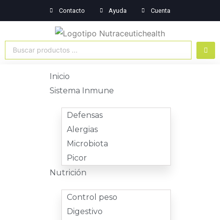
Ir
Contacto
Ayuda
Cuenta
al
contenido
Search
...
Menú
Inicio
Sistema Inmune
Defensas
Alergias
Microbiota
Picor
Nutrición
Control peso
Digestivo