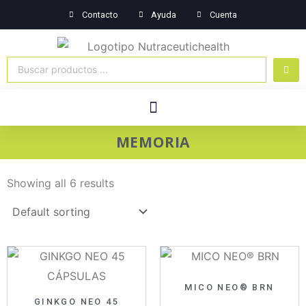
Ir
Contacto
Ayuda
Cuenta
al
contenido
Search
...
Menú
Sistema Inmune
Sistema Nervioso
Plantas Medicinales
MEMORIA
Showing all 6 results
MICO NEO® BRN
GINKGO NEO 45