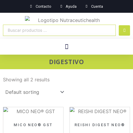
Ir
Contacto
Ayuda
Cuenta
al
contenido
Search
...
Menú
Sistema Inmune
Sistema Nervioso
Plantas Medicinales
DIGESTIVO
Showing all 2 results
MICO NEO® GST
REISHI DIGEST NEO®